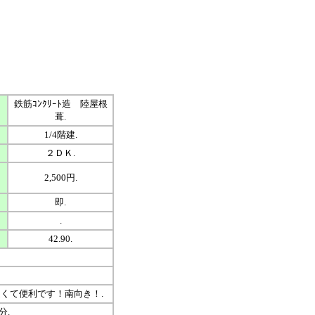
鉄筋ｺﾝｸﾘｰﾄ造 陸屋根
葺.
1/4階建.
２ＤＫ.
2,500円.
即.
.
42.90.
くて便利です！南向き！.
分.