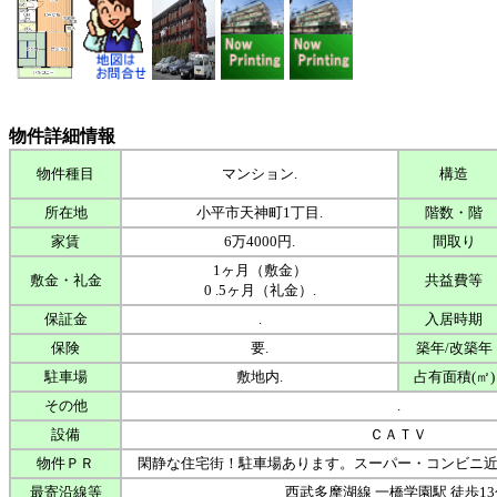
物件詳細情報
物件種目
マンション.
構造
所在地
小平市天神町1丁目.
階数・階
家賃
6万4000円.
間取り
1ヶ月（敷金）
敷金・礼金
共益費等
0 .5ヶ月（礼金）.
保証金
.
入居時期
保険
要.
築年/改築年
駐車場
敷地内.
占有面積(㎡)
その他
.
設備
ＣＡＴＶ
物件ＰＲ
閑静な住宅街！駐車場あります。スーパー・コンビニ近
最寄沿線等
西武多摩湖線 一橋学園駅 徒歩13