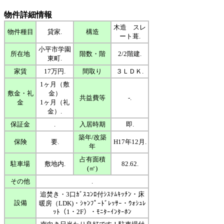
物件詳細情報
木造 スレ
物件種目
貸家.
構造
ート葺.
小平市学園
所在地
階数・階
2/2階建.
東町.
家賃
17万円.
間取り
３ＬＤＫ.
1ヶ月（敷
敷金・礼
金）
共益費等
-.
金
1ヶ月（礼
金）.
保証金
.
入居時期
即.
築年/改築
保険
要.
H17年12月.
年
占有面積
駐車場
敷地内.
82.62.
(㎡)
その他
.
追焚き・3口ｶﾞｽｺﾝﾛ付ｼｽﾃﾑｷｯﾁﾝ・床
設備
暖房（LDK)・ｼｬﾝﾌﾟｰﾄﾞﾚｯｻｰ・ｳｫｼｭﾚ
ｯﾄ（1・2F）・ﾓﾆﾀｰｲﾝﾀｰﾎﾝ